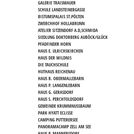
GALERIE TRAISMAUER
SCHULE LANDSTEINERGASSE
BISTUMSPALAIS ST.PÖLTEN
ZWERCHHOF HOLLABRUNN
ATELIER SITZENDORF A.D,SCHMIDA
SIEDLUNG DOKTORBERG AUBÖCK/GLÜCK
PFADFINDER HORN
HAUS E. ULRICHSKIRCHEN
HAUS DER WILDNIS
DIE TAUCHSCHULE
HUTHAUS REICHENAU
HAUS B. OBERMALLEBARN
HAUS P. LANGENLEBARN
HAUS G. GERASDORF
HAUS S. PERCHTOLDSDORF
GEMEINDE KRUMMNUSSBAUM
PARK HYATT ECLISSE
CAMPING PUTTERERSEE
PANORAMACAMP ZELL AM SEE
HAUS P. MANNERSDORF