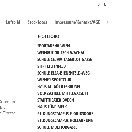
Luftbild
Stockfotos
Impressum/Kontakt/AGB
Portfolio
SPORTARENA WIEN
WEINGUT GRITSCH WACHAU
SCHULE SELMA-LAGERLÖF-GASSE
STIFT LILIENFELD
SCHULE ELSA-BIENENFELD-WEG
WIENER SPORTCLUB
HAUS M. GÖTTLESBRUNN
VOLKSSCHULE MITTELGASSE II
STADTTHEATER BADEN
Donau in
HAUS FÜNF MELK
bis -
hn-Trasse
BILDUNGSCAMPUS FLORIDSDORF
er
BILDUNGSCAMPUS HOLLABRUNN
SCHULE MOLITORGASSE