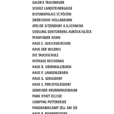
GALERIE TRAISMAUER
SCHULE LANDSTEINERGASSE
BISTUMSPALAIS ST.PÖLTEN
ZWERCHHOF HOLLABRUNN
ATELIER SITZENDORF A.D,SCHMIDA
SIEDLUNG DOKTORBERG AUBÖCK/GLÜCK
PFADFINDER HORN
HAUS E. ULRICHSKIRCHEN
HAUS DER WILDNIS
DIE TAUCHSCHULE
HUTHAUS REICHENAU
HAUS B. OBERMALLEBARN
HAUS P. LANGENLEBARN
HAUS G. GERASDORF
HAUS S. PERCHTOLDSDORF
GEMEINDE KRUMMNUSSBAUM
PARK HYATT ECLISSE
CAMPING PUTTERERSEE
PANORAMACAMP ZELL AM SEE
HAUS P. MANNERSDORF