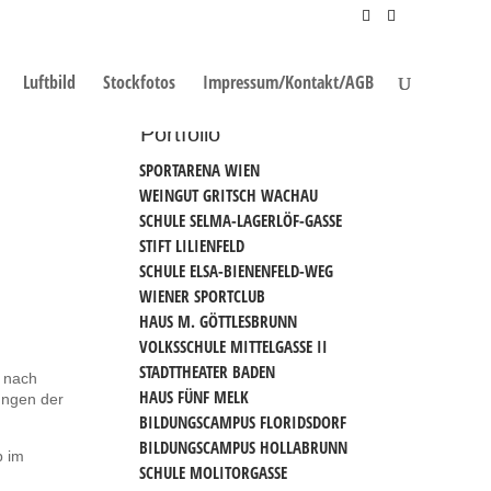
Luftbild
Stockfotos
Impressum/Kontakt/AGB
Portfolio
SPORTARENA WIEN
WEINGUT GRITSCH WACHAU
SCHULE SELMA-LAGERLÖF-GASSE
STIFT LILIENFELD
SCHULE ELSA-BIENENFELD-WEG
WIENER SPORTCLUB
HAUS M. GÖTTLESBRUNN
VOLKSSCHULE MITTELGASSE II
STADTTHEATER BADEN
6 nach
HAUS FÜNF MELK
ungen der
BILDUNGSCAMPUS FLORIDSDORF
BILDUNGSCAMPUS HOLLABRUNN
b im
SCHULE MOLITORGASSE